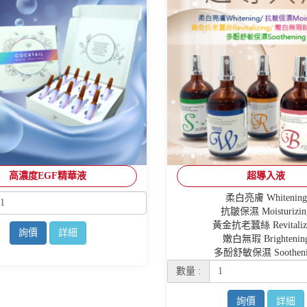
高濃度EGF精華液
超導入液
柔白亮膚 Whitening
抗皺保濕 Moisturizin
黃金抗老蠶絲 Revitaliz
詢價
詳細
嫩白無瑕 Brightenin
多酚舒敏保濕 Sootheni
數量 :
詢價
詳細