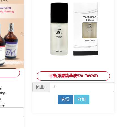
平衡淨膚精華液S20170926D
數量 :
g
ing
g
詢價
詳細
ng