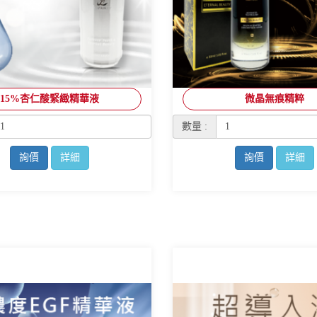
15%杏仁酸緊緻精華液
微晶無痕精粹
數量 :
詢價
詳細
詢價
詳細