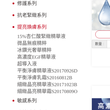
修護系列
抗老緊緻系列
提亮煥膚系列
15%杏仁酸緊緻精華液
微晶無痕精粹
數量 :
冰鑽光奢華精粹
高濃度EGF精華液
超導入液
平衡淨膚精華液S20170926D
平衡淨膚乳霜S20160812B
細緻晶亮精華液S20171023B
細緻晶亮精華霜S20170809O
敏感系列