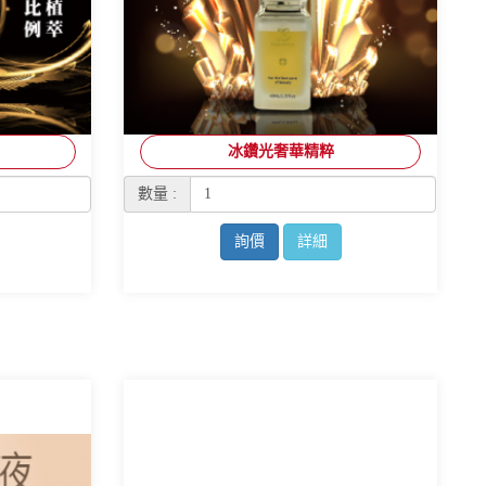
冰鑽光奢華精粹
數量 :
詢價
詳細