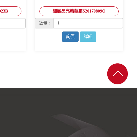
23B
細緻晶亮精華霜S20170809O
數量 :
詢價
詳細