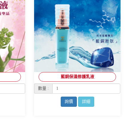
藍銅保濕修護乳液
數量 :
詢價
詳細