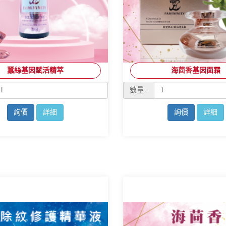
蠶絲基因賦活精萃
海茴香基因面霜
數量 :
詢價
詳細
詢價
詳細