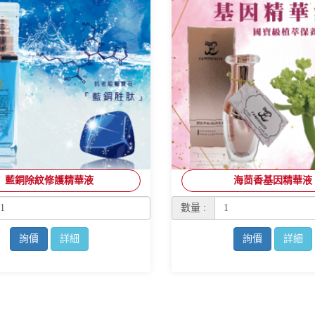
藍銅除紋修護精華液
海茴香基因精華液
數量 :
詢價
詳細
詢價
詳細