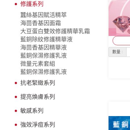
修護系列
蠶絲基因賦活精萃
海茴香基因面霜
大豆蛋白雙效修護精華乳霜
藍銅除紋修護精華液
海茴香基因精華液
數量 :
藍銅保濕修護乳液
微量元素套組
藍銅保濕修護乳液
抗老緊緻系列
提亮煥膚系列
敏感系列
強效淨痘系列