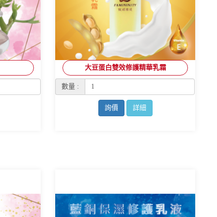
大豆蛋白雙效修護精華乳霜
數量 :
詢價
詳細