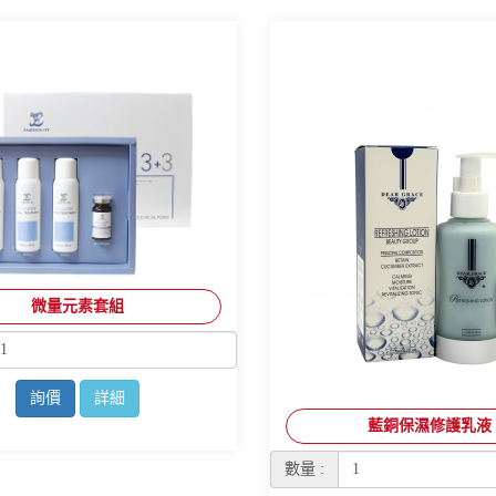
微量元素套組
詢價
詳細
藍銅保濕修護乳液
數量 :